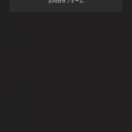
お問合せフォーム
ADDRESS
〒277-8520
千葉県柏市若柴178番地４
柏の葉キャンパス148街区2
ショップ&オフィス棟6階KOIL
PHONE
​04-7197-6929
LINKS
社会保険労務士とは
サイトー社労士
主要な人事労務用語集
業務内容
社会保険
就業規則
人事労務管理
助成金
給与計算
​年金相談
セミナー