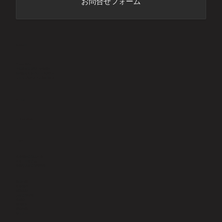
お問合せフォーム
ADDRESS
〒277-8520
千葉県柏市若柴178番地４
柏の葉キャンパス148街区2
ショップ&オフィス棟6階KOIL
PHONE
​04-7197-6929
LINKS
社会保険労務士とは
サイトー社労士
主要な人事労務用語集
業務内容
社会保険
就業規則
人事労務管理
助成金
給与計算
​年金相談
セミナー