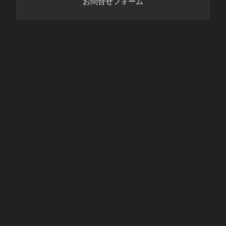
お問合せフォーム
ADDRESS
〒277-8520
千葉県柏市若柴178番地４
柏の葉キャンパス148街区2
ショップ&オフィス棟6階KOIL
PHONE
​04-7197-6929
LINKS
社会保険労務士とは
サイトー社労士
主要な人事労務用語集
業務内容
社会保険
就業規則
人事労務管理
助成金
給与計算
​年金相談
セミナー