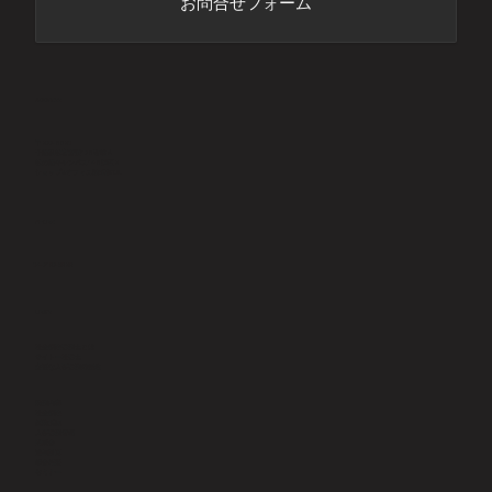
お問合せフォーム
ADDRESS
〒277-8520
千葉県柏市若柴178番地４
柏の葉キャンパス148街区2
ショップ&オフィス棟6階KOIL
PHONE
​04-7197-6929
LINKS
社会保険労務士とは
サイトー社労士
主要な人事労務用語集
業務内容
社会保険
就業規則
人事労務管理
助成金
給与計算
​年金相談
セミナー