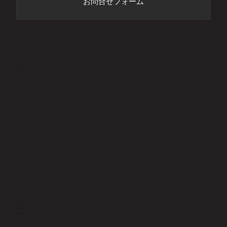
お問合せフォーム
ADDRESS
〒277-8520
千葉県柏市若柴178番地４
柏の葉キャンパス148街区2
ショップ&オフィス棟6階KOIL
PHONE
​04-7197-6929
LINKS
社会保険労務士とは
サイトー社労士
主要な人事労務用語集
業務内容
社会保険
就業規則
人事労務管理
助成金
給与計算
​年金相談
セミナー